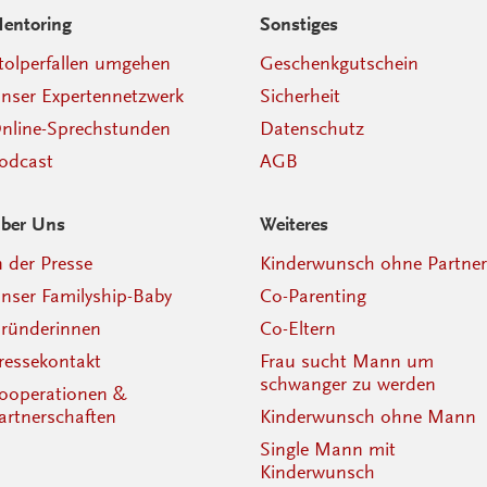
entoring
Sonstiges
tolperfallen umgehen
Geschenkgutschein
nser Expertennetzwerk
Sicherheit
nline-Sprechstunden
Datenschutz
odcast
AGB
ber Uns
Weiteres
n der Presse
Kinderwunsch ohne Partner
nser Familyship-Baby
Co-Parenting
ründerinnen
Co-Eltern
ressekontakt
Frau sucht Mann um
schwanger zu werden
ooperationen &
artnerschaften
Kinderwunsch ohne Mann
Single Mann mit
Kinderwunsch