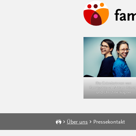
Die Gründerinnen von
Familyship: v.l. Miriam Först
und Christine Wagner
Über uns
Pressekontakt