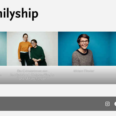
Die Gründerinnen von
Miriam Förster
er
Familyship: v.l. Christine Wagner
und Miriam Förster