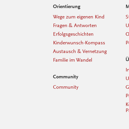
Orientierung
M
Wege zum eigenen Kind
S
Fragen & Antworten
U
Erfolgsgeschichten
O
Kinderwunsch-Kompass
P
Austausch & Vernetzung
Ü
Familie im Wandel
I
Community
U
Community
G
P
K
P